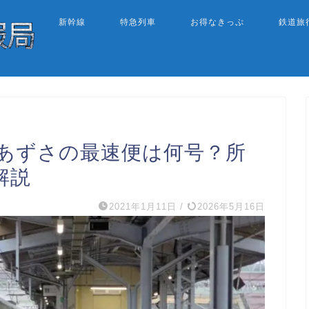
新幹線
特急列車
お得なきっぷ
鉄道旅
急あずさの最速便は何号？所
解説
2021年1月11日
/
2026年5月16日