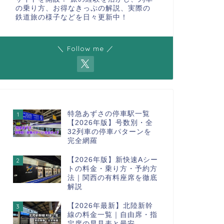
の乗り方、お得なきっぷの解説、実際の
鉄道旅の様子などを日々更新中！
＼ Follow me ／
特急あずさの停車駅一覧
1
【2026年版】号数別・全
32列車の停車パターンを
完全網羅
【2026年版】新快速Aシー
2
トの料金・乗り方・予約方
法｜関西の有料座席を徹底
解説
【2026年最新】北陸新幹
3
線の料金一覧｜自由席・指
定席の早見表と最安