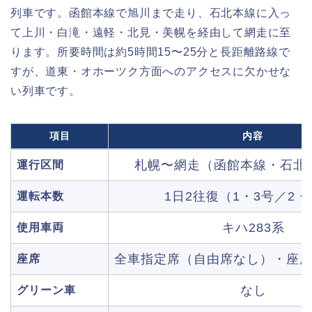
列車です。函館本線で旭川まで走り、石北本線に入っ
て上川・白滝・遠軽・北見・美幌を経由して網走に至
ります。所要時間は約5時間15〜25分と長距離路線で
すが、道東・オホーツク方面へのアクセスに欠かせな
い列車です。
項目
内容
札幌〜網走（函館本線・石北
運行区間
1日2往復（1・3号／2・
運転本数
キハ283系
使用車両
全車指定席（自由席なし）・座
座席
なし
グリーン車