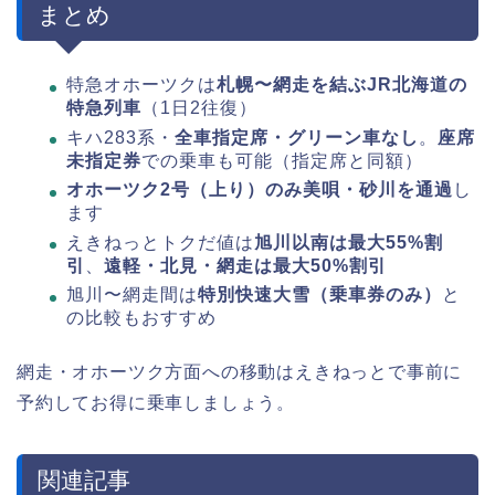
まとめ
特急オホーツクは
札幌〜網走を結ぶJR北海道の
特急列車
（1日2往復）
キハ283系・
全車指定席・グリーン車なし
。
座席
未指定券
での乗車も可能（指定席と同額）
オホーツク2号（上り）のみ美唄・砂川を通過
し
ます
えきねっとトクだ値は
旭川以南は最大55%割
引
、
遠軽・北見・網走は最大50%割引
旭川〜網走間は
特別快速大雪（乗車券のみ）
と
の比較もおすすめ
網走・オホーツク方面への移動はえきねっとで事前に
予約してお得に乗車しましょう。
関連記事