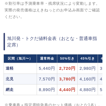
※割引率は予測乗車率・残席状況により変動します。
実際の発売価格はえきねっとのお申込み画面でご確認
ください。
旭川発・トクだ値料金表（おとな・普通車指
定席）
区間（旭川〜）
通常料金
50%引き
45%引き
4
5,440円
2,720円
2,980円
3,
遠軽
7,570円
3,780円
4,160円
4,
北見
8,890円
4,440円
4,880円
5,
網走
※乗車券＋指定席特急券のセット価格（おとな1名）。