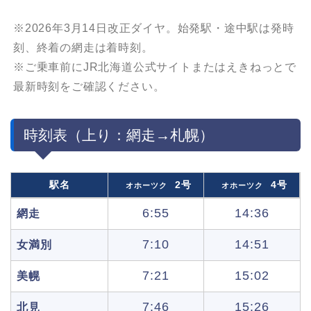
※2026年3月14日改正ダイヤ。始発駅・途中駅は発時
刻、終着の網走は着時刻。
※ご乗車前にJR北海道公式サイトまたはえきねっとで
最新時刻をご確認ください。
時刻表（上り：網走→札幌）
駅名
2号
4号
オホーツク
オホーツク
6:55
14:36
網走
7:10
14:51
女満別
7:21
15:02
美幌
7:46
15:26
北見