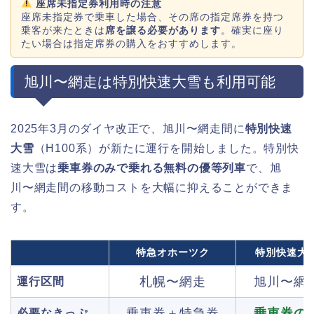
座席未指定券利用時の注意
座席未指定券で乗車した場合、その席の指定席券を持つ
乗客が来たときは
席を譲る必要があります
。確実に座り
たい場合は指定席券の購入をおすすめします。
旭川〜網走は特別快速大雪も利用可能
2025年3月のダイヤ改正で、旭川〜網走間に
特別快速
大雪
（H100系）が新たに運行を開始しました。特別快
速大雪は
乗車券のみで乗れる無料の優等列車
で、旭
川〜網走間の移動コストを大幅に抑えることができま
す。
特急オホーツク
特別快速大
札幌〜網走
旭川〜網
運行区間
乗車券＋特急券
乗車券の
必要なきっぷ