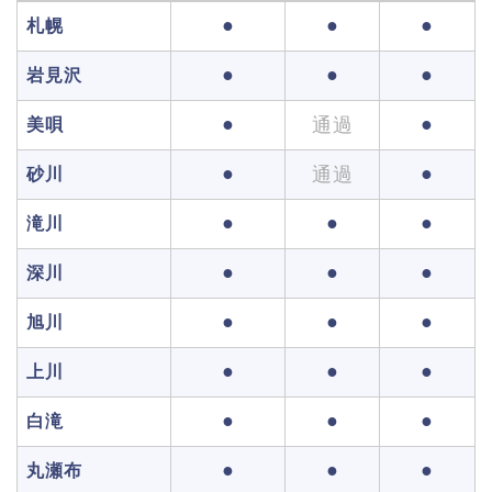
●
●
●
札幌
●
●
●
岩見沢
●
●
通過
美唄
●
●
通過
砂川
●
●
●
滝川
●
●
●
深川
●
●
●
旭川
●
●
●
上川
●
●
●
白滝
●
●
●
丸瀬布