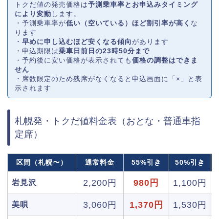
トクだ値の発売価格は
予測乗車率とお申込みタイミング
により変動
します。
・予測乗車率が
低い（空いている）ほど割引率が高く
な
ります
・
早めに申し込むほど安くなる傾向
があります
・申込期限は
乗車日前日の23時50分まで
・予約後に安い価格が表示されても
価格の調整はできま
せん
・席数限定のため残席がなくなると申込画面に「×」と表
示されます
札幌発・トクだ値料金表（おとな・普通車指
定席）
区間（札幌〜）
通常料金
55%引き
50%引き
2,200円
980円
1,100円
岩見沢
3,060円
1,370円
1,530円
美唄