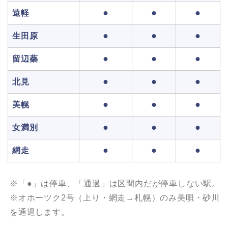
●
●
●
遠軽
●
●
●
生田原
●
●
●
留辺蘂
●
●
●
北見
●
●
●
美幌
●
●
●
女満別
●
●
●
網走
※「●」は停車、「通過」は区間内だが停車しない駅。
※オホーツク2号（上り・網走→札幌）のみ美唄・砂川
を通過します。