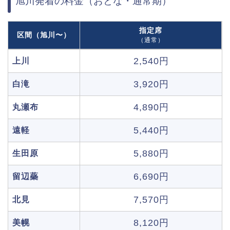
旭川発着の料金（おとな・通常期）
指定席
区間（旭川〜）
（通常）
2,540円
上川
3,920円
白滝
4,890円
丸瀬布
5,440円
遠軽
5,880円
生田原
6,690円
留辺蘂
7,570円
北見
8,120円
美幌