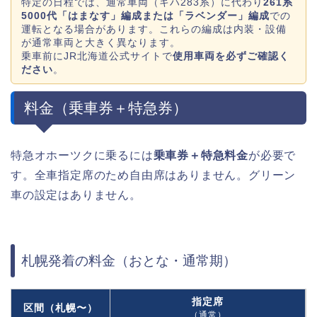
特定の日程では、通常車両（キハ283系）に代わり
261系
5000代「はまなす」編成または「ラベンダー」編成
での
運転となる場合があります。これらの編成は内装・設備
が通常車両と大きく異なります。
乗車前にJR北海道公式サイトで
使用車両を必ずご確認く
ださい
。
料金（乗車券＋特急券）
特急オホーツクに乗るには
乗車券＋特急料金
が必要で
す。全車指定席のため自由席はありません。グリーン
車の設定はありません。
札幌発着の料金（おとな・通常期）
指定席
区間（札幌〜）
（通常）