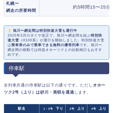
札幌〜
約5時間15〜25分
網走の所要時間
旭川〜網走間は特別快速大雪も運行中
2025年3月のダイヤ改正で、旭川〜網走間を結ぶ
特別快
速大雪
（H100系）が運行を開始しました。特別快速大雪
は
乗車券のみで乗車できる無料の優等列車
です。旭川〜
網走間の移動では特急オホーツクとの比較検討もおすす
めです。
停車駅
全列車共通の停車駅は以下の通りです。ただし
オホー
ツク2号（上り）は砂川・美唄を通過
します。
駅名
下り
上り
上り
1・3号
2号
4号