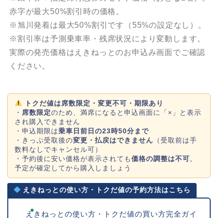
赤字が最大50%割引時の価格。
※旭川発着は最大50%割引です（55%の設定なし）。
※割引率は予測乗車率・残席状況により変動します。
実際の発売価格はえきねっとのお申込み画面でご確認
ください。
トクだ値は席数限定・変更不可・期限あり
・
席数限定
のため、満席になると申込画面に「×」と表示
され購入できません
・申込期限は
乗車日前日の23時50分まで
・きっぷ受取後の
変更・払戻はできません
（受取前は手
数料なしでキャンセル可）
・予約後に安い価格が表示されても
価格の調整は不可
。
予定が確定してから購入しましょう
えきねっとの使い方・トクだ値の予約方法はこちら
えきねっとの使い方・トクだ値の買い方完全ガイ