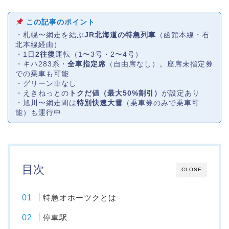
この記事のポイント
・札幌〜網走を結ぶ
JR北海道の特急列車
（函館本線・石
北本線経由）
・1日
2往復
運転（1〜3号・2〜4号）
・キハ283系・
全車指定席
（自由席なし）。座席未指定券
での乗車も可能
・グリーン車なし
・えきねっとの
トクだ値（最大50%割引）
が設定あり
・旭川〜網走間は
特別快速大雪
（乗車券のみで乗車可
能）も運行中
目次
CLOSE
特急オホーツクとは
停車駅