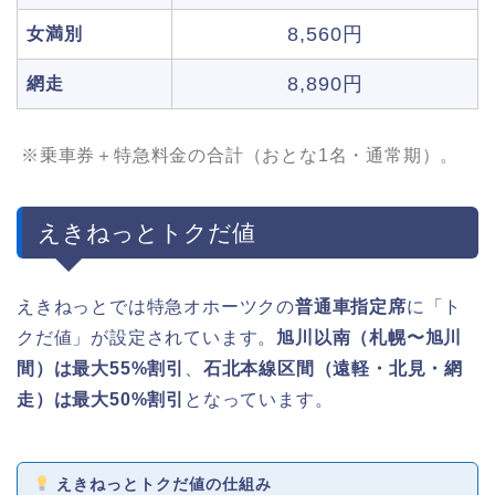
8,560円
女満別
8,890円
網走
※乗車券＋特急料金の合計（おとな1名・通常期）。
えきねっとトクだ値
えきねっとでは特急オホーツクの
普通車指定席
に「ト
クだ値」が設定されています。
旭川以南（札幌〜旭川
間）は最大55%割引
、
石北本線区間（遠軽・北見・網
走）は最大50%割引
となっています。
えきねっとトクだ値の仕組み