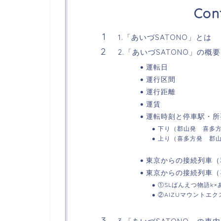
Con
1.「あいづSATONO」とは
2.「あいづSATONO」の概要
運転日
運行区間
運行距離
運賃
運転時刻と停車駅・所
下り（郡山発 喜多
上り（喜多方発 郡
東京からの接続列車（
東京からの接続列車（
①SLばんえつ物語k×あ
②AIZUマウントエク