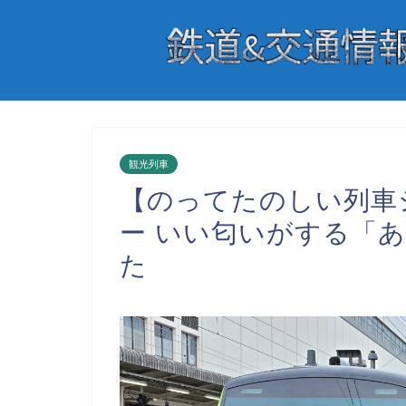
観光列車
【のってたのしい列車シ
ー いい匂いがする「あ
た