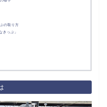
内の様子
っぷの取り方
得なきっぷ」
は