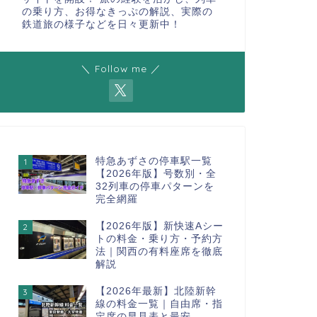
の乗り方、お得なきっぷの解説、実際の
鉄道旅の様子などを日々更新中！
＼ Follow me ／
特急あずさの停車駅一覧
1
【2026年版】号数別・全
32列車の停車パターンを
完全網羅
【2026年版】新快速Aシー
2
トの料金・乗り方・予約方
法｜関西の有料座席を徹底
解説
【2026年最新】北陸新幹
3
線の料金一覧｜自由席・指
定席の早見表と最安