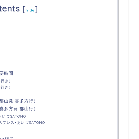
tents
[
]
hide
要時間
方行き）
山行き）
郡山発 喜多方行）
喜多方発 郡山行）
いづSATONO
スプレス×あいづSATONO