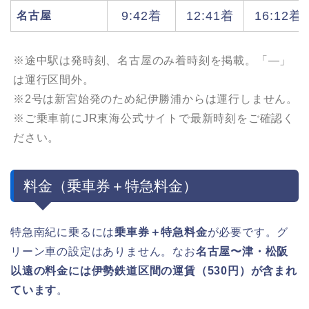
9:42着
12:41着
16:12着
名古屋
※途中駅は発時刻、名古屋のみ着時刻を掲載。「—」
は運行区間外。
※2号は新宮始発のため紀伊勝浦からは運行しません。
※ご乗車前にJR東海公式サイトで最新時刻をご確認く
ださい。
料金（乗車券＋特急料金）
特急南紀に乗るには
乗車券＋特急料金
が必要です。グ
リーン車の設定はありません。なお
名古屋〜津・松阪
以遠の料金には伊勢鉄道区間の運賃（530円）が含まれ
ています
。