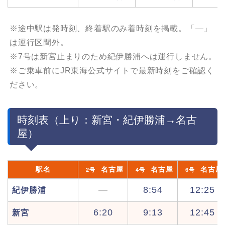
※途中駅は発時刻、終着駅のみ着時刻を掲載。「—」
は運行区間外。
※7号は新宮止まりのため紀伊勝浦へは運行しません。
※ご乗車前にJR東海公式サイトで最新時刻をご確認く
ださい。
時刻表（上り：新宮・紀伊勝浦→名古
屋）
駅名
名古屋
名古屋
名古屋
2号
4号
6号
—
8:54
12:25
紀伊勝浦
6:20
9:13
12:45
新宮