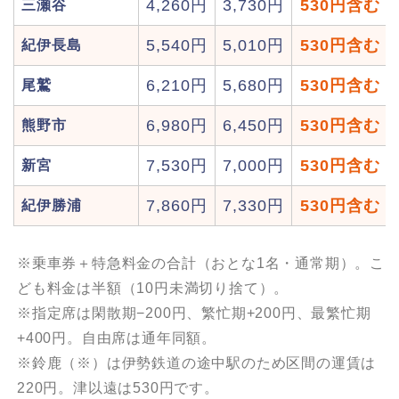
4,260円
3,730円
530円含む
三瀬谷
5,540円
5,010円
530円含む
紀伊長島
6,210円
5,680円
530円含む
尾鷲
6,980円
6,450円
530円含む
熊野市
7,530円
7,000円
530円含む
新宮
7,860円
7,330円
530円含む
紀伊勝浦
※乗車券＋特急料金の合計（おとな1名・通常期）。こ
ども料金は半額（10円未満切り捨て）。
※指定席は閑散期−200円、繁忙期+200円、最繁忙期
+400円。自由席は通年同額。
※鈴鹿（※）は伊勢鉄道の途中駅のため区間の運賃は
220円。津以遠は530円です。