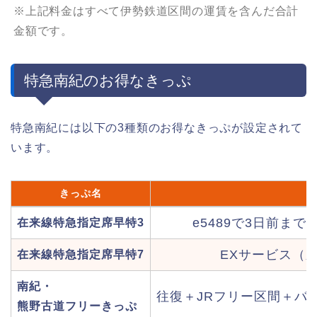
※上記料金はすべて伊勢鉄道区間の運賃を含んだ合計
金額です。
特急南紀のお得なきっぷ
特急南紀には以下の3種類のお得なきっぷが設定されて
います。
きっぷ名
e5489で3日前
在来線特急指定席早特3
EXサービス（
在来線特急指定席早特7
南紀・
往復＋JRフリー区間＋バ
熊野古道フリーきっぷ