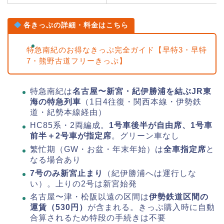
各きっぷの詳細・料金はこちら
特急南紀のお得なきっぷ完全ガイド【早特3・早特
7・熊野古道フリーきっぷ】
特急南紀は
名古屋〜新宮・紀伊勝浦を結ぶJR東
海の特急列車
（1日4往復・関西本線・伊勢鉄
道・紀勢本線経由）
HC85系・2両編成。
1号車後半が自由席、1号車
前半＋2号車が指定席
。グリーン車なし
繁忙期（GW・お盆・年末年始）は
全車指定席
と
なる場合あり
7号のみ新宮止まり
（紀伊勝浦へは運行しな
い）。上りの2号は新宮始発
名古屋〜津・松阪以遠の区間は
伊勢鉄道区間の
運賃（530円）
が含まれる。きっぷ購入時に自動
合算されるため特段の手続きは不要