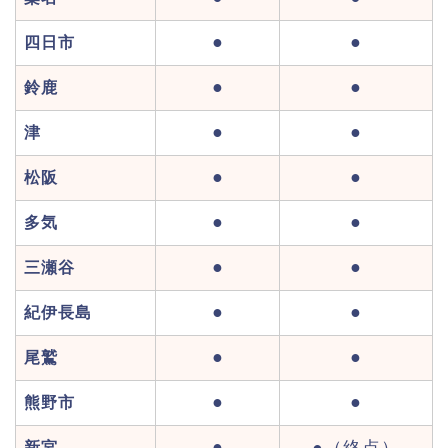
●
●
四日市
●
●
鈴鹿
●
●
津
●
●
松阪
●
●
多気
●
●
三瀬谷
●
●
紀伊長島
●
●
尾鷲
●
●
熊野市
●
新宮