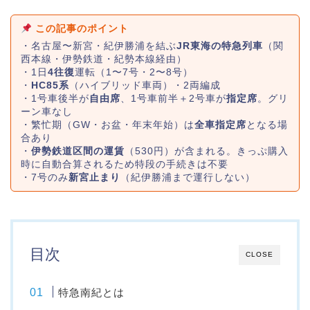
この記事のポイント
・名古屋〜新宮・紀伊勝浦を結ぶ
JR東海の特急列車
（関
西本線・伊勢鉄道・紀勢本線経由）
・1日
4往復
運転（1〜7号・2〜8号）
・
HC85系
（ハイブリッド車両）・2両編成
・1号車後半が
自由席
、1号車前半＋2号車が
指定席
。グリ
ーン車なし
・繁忙期（GW・お盆・年末年始）は
全車指定席
となる場
合あり
・
伊勢鉄道区間の運賃
（530円）が含まれる。きっぷ購入
時に自動合算されるため特段の手続きは不要
・7号のみ
新宮止まり
（紀伊勝浦まで運行しない）
目次
CLOSE
特急南紀とは