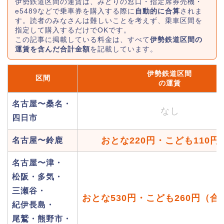
伊勢鉄道区間の運賃は、みどりの窓口・指定席券売機・
e5489などで乗車券を購入する際に
自動的に合算
されま
す。読者のみなさんは難しいことを考えず、乗車区間を
指定して購入するだけでOKです。
この記事に掲載している料金は、すべて
伊勢鉄道区間の
運賃を含んだ合計金額
を記載しています。
伊勢鉄道区間
区間
の運賃
名古屋〜桑名・
なし
四日市
おとな220円・こども110円
名古屋〜鈴鹿
名古屋〜津・
松阪・多気・
三瀬谷・
おとな530円・こども260円（
紀伊長島・
尾鷲・熊野市・