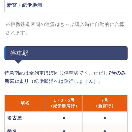
新宮・紀伊勝浦
※伊勢鉄道区間の運賃はきっぷ購入時に自動的に合算
されます。
停車駅
特急南紀は全列車ほぼ同じ停車駅です。ただし
7号のみ
新宮止まり
（紀伊勝浦へは運行しません）。
1・3・5号
7号
駅名
（紀伊勝浦行）
（新宮行）
●
●
名古屋
●
●
桑名