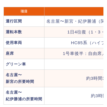
項目
名古屋〜新宮・紀伊勝浦（関
運行区間
1日4往復（1・3・
運転本数
HC85系（ハイ
使用車両
1号車後半：自由席／
座席
グリーン車
名古屋〜
約3時間3
新宮の所要時間
名古屋〜
約3時間
紀伊勝浦の所要時間