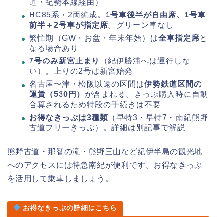
道・紀勢本線経由）
HC85系・2両編成。
1号車後半が自由席、1号車
前半＋2号車が指定席
。グリーン車なし
繁忙期（GW・お盆・年末年始）は
全車指定席
と
なる場合あり
7号のみ新宮止まり
（紀伊勝浦へは運行しな
い）。上りの2号は新宮始発
名古屋〜津・松阪以遠の区間は
伊勢鉄道区間の
運賃（530円）
が含まれる。きっぷ購入時に自動
合算されるため特段の手続きは不要
お得なきっぷは3種類
（早特3・早特7・南紀熊野
古道フリーきっぷ）。詳細は別記事で解説
熊野古道・那智の滝・熊野三山など紀伊半島の観光地
へのアクセスには特急南紀が便利です。お得なきっぷ
を活用して乗車しましょう。
お得なきっぷの詳細はこちら