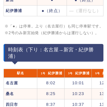
●（終点）
●（終点）
—（運行なし）
紀伊勝浦
※「●」は停車。上り（名古屋行）も同じ停車駅です。
※2号のみ新宮始発（紀伊勝浦からは運行しない）。
時刻表（下り：名古屋→新宮・紀伊勝
浦）
駅名
紀伊勝浦
紀伊勝浦
紀
1号
3号
5号
8:02
10:01
12:
名古屋
8:25
10:23
13:
桑名
8:37
10:37
13:
四日市