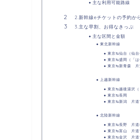
主な利用可能路線
2.新幹線eチケットの予約か
3.主な早割、お得なきっぷ
主な区間と金額
東北新幹線
東京⇆仙台（仙台
東京⇆盛岡（「は
東京⇆新青森 片道1
上越新幹線
東京⇆越後湯沢（
東京⇆長岡
東京⇆新潟 片道1
北陸新幹線
東京⇆長野 片道8
東京⇆富山 片道12
東京⇆金沢 片道14