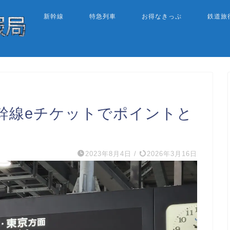
新幹線
特急列車
お得なきっぷ
鉄道旅
幹線eチケットでポイントと
2023年8月4日
/
2026年3月16日