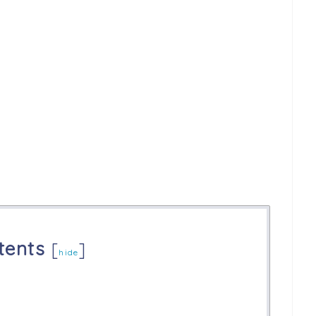
tents
[
]
hide