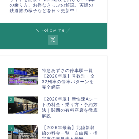
の乗り方、お得なきっぷの解説、実際の
鉄道旅の様子などを日々更新中！
＼ Follow me ／
特急あずさの停車駅一覧
1
【2026年版】号数別・全
32列車の停車パターンを
完全網羅
【2026年版】新快速Aシー
2
トの料金・乗り方・予約方
法｜関西の有料座席を徹底
解説
【2026年最新】北陸新幹
3
線の料金一覧｜自由席・指
定席の早見表と最安