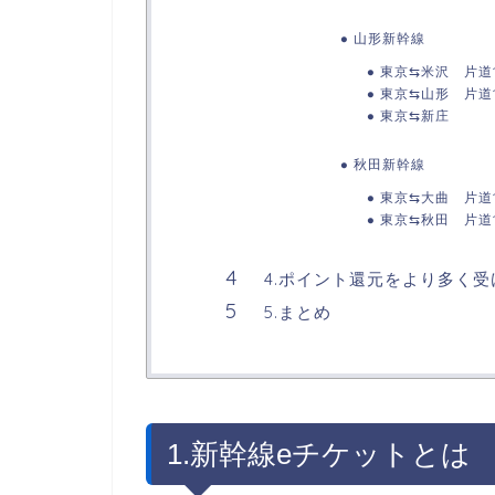
山形新幹線
東京⇆米沢 片道1
東京⇆山形 片道11
東京⇆新庄
秋田新幹線
東京⇆大曲 片道17
東京⇆秋田 片道17
4.ポイント還元をより多く
5.まとめ
1.新幹線eチケットとは