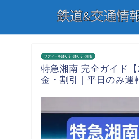
サフィール踊り子･踊り子･湘南
特急湘南 完全ガイド【
金・割引｜平日のみ運