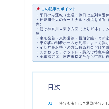
この記事のポイント
・
平日のみ運転
（土曜・休日は全列車運
・神奈川最大のターミナル・
横浜を通過
先）
・朝は神奈川→東京方面（上り10本）、
急
・東京発着（東海道線・横須賀線）と新
・東京駅の到着ホームが列車によって異
・
定期券をお持ちの方は特急料金だけ
で
・えきねっとチケットレス購入で特急料
・全車指定席。
座席未指定券
なら空席に
目次
特急湘南とは？通勤特急と