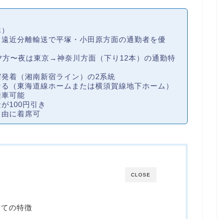
休）
（遠近分離輸送で平塚・小田原方面の通勤者を優
夕方〜夜は東京→神奈川方面（下り12本）の
通勤特
宿発着（湘南新宿ライン）の
2系統
なる（
東海道線ホームまたは横須賀線地下ホーム
）
乗車可能
金が
100円引き
自由に着席可
CLOSE
しての特徴