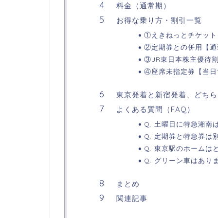
料金（通常期）
お得な乗り方・割引一覧
①えきねっとチケット
②定期券との併用【通
③JR東日本株主優待
④座席未指定券【当日
東京発着と新宿発着、どちら
よくある質問（FAQ）
Q. 土曜日に特急湘南
Q. 定期券と特急券
Q. 東京駅のホームは
Q. グリーン車はあり
まとめ
関連記事