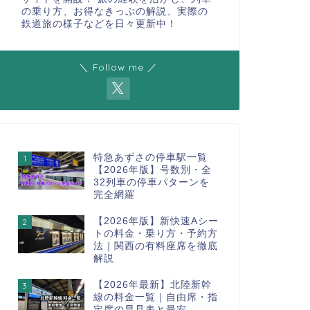
の乗り方、お得なきっぷの解説、実際の
鉄道旅の様子などを日々更新中！
＼ Follow me ／
特急あずさの停車駅一覧
1
【2026年版】号数別・全
32列車の停車パターンを
完全網羅
【2026年版】新快速Aシー
2
トの料金・乗り方・予約方
法｜関西の有料座席を徹底
解説
【2026年最新】北陸新幹
3
線の料金一覧｜自由席・指
定席の早見表と最安