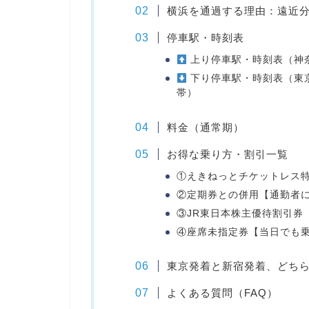
横浜を通過する理由：遠近
停車駅・時刻表
上り停車駅・時刻表（神
下り停車駅・時刻表（東
帯）
料金（通常期）
お得な乗り方・割引一覧
①えきねっとチケットレス特
②定期券との併用【通勤者
③JR東日本株主優待割引券
④座席未指定券【当日でも
東京発着と新宿発着、どち
よくある質問（FAQ）