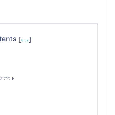
tents
[
]
hide
クアウト