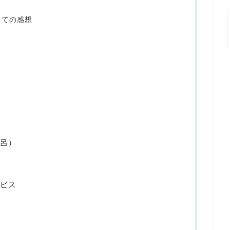
しての感想
風呂）
ービス