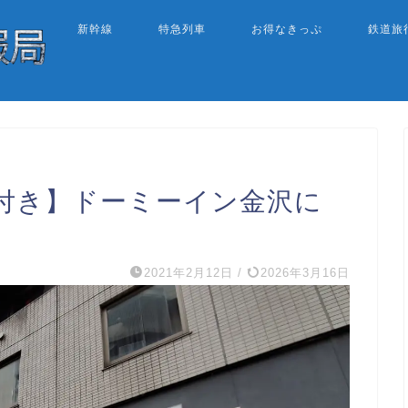
新幹線
特急列車
お得なきっぷ
鉄道旅
温泉付き】ドーミーイン金沢に
2021年2月12日
/
2026年3月16日