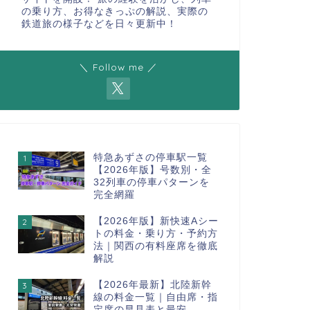
の乗り方、お得なきっぷの解説、実際の
鉄道旅の様子などを日々更新中！
＼ Follow me ／
特急あずさの停車駅一覧
1
【2026年版】号数別・全
32列車の停車パターンを
完全網羅
【2026年版】新快速Aシー
2
トの料金・乗り方・予約方
法｜関西の有料座席を徹底
解説
【2026年最新】北陸新幹
3
線の料金一覧｜自由席・指
定席の早見表と最安