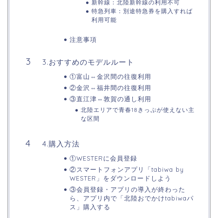
新幹線：北陸新幹線の利用不可
特急列車：別途特急券を購入すれば
利用可能
注意事項
3.おすすめのモデルルート
①富山⇔金沢間の往復利用
②金沢⇔福井間の往復利用
③直江津⇔敦賀の通し利用
北陸エリアで青春18きっぷが使えない主
な区間
4.購入方法
①WESTERに会員登録
②スマートフォンアプリ「tabiwa by
WESTER」をダウンロードしよう
③会員登録・アプリの導入が終わった
ら、アプリ内で「北陸おでかけtabiwaパ
ス」購入する