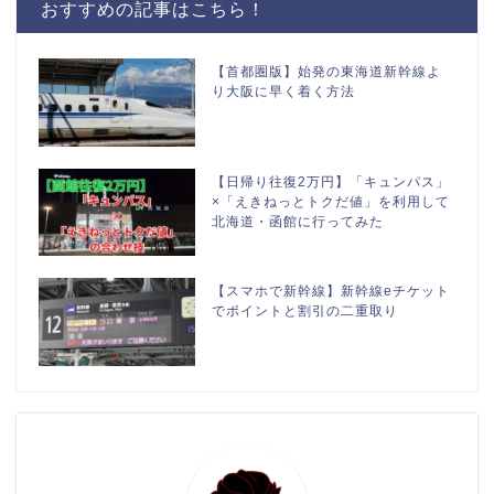
おすすめの記事はこちら！
【首都圏版】始発の東海道新幹線よ
り大阪に早く着く方法
【日帰り往復2万円】「キュンパス」
×「えきねっとトクだ値」を利用して
北海道・函館に行ってみた
【スマホで新幹線】新幹線eチケット
でポイントと割引の二重取り