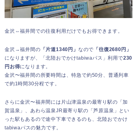
金沢⇔福井間での往復利用だけでもお得できます。
金沢→福井間の
「片道1340円」
なので
「往復2680円」
になりますが、「北陸おでかけtabiwaパス」利用で
230
円お得
になります。
金沢〜福井間の所要時間は、特急で約50分、普通列車
で約1時間30分程です。
さらに金沢〜福井間には片山津温泉の最寄り駅の「加
賀温泉」、あわら温泉JR最寄り駅の「芦原温泉」とい
った駅もあるので途中下車できるのも、北陸おでかけ
tabiwaパスの魅力です。