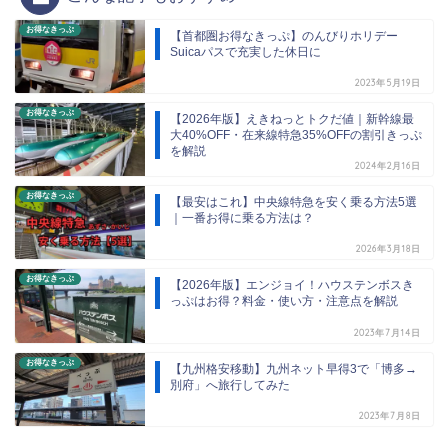
お得なきっぷ
【首都圏お得なきっぷ】のんびりホリデー
Suicaパスで充実した休日に
2023年5月19日
お得なきっぷ
【2026年版】えきねっとトクだ値｜新幹線最
大40%OFF・在来線特急35%OFFの割引きっぷ
を解説
2024年2月16日
お得なきっぷ
【最安はこれ】中央線特急を安く乗る方法5選
｜一番お得に乗る方法は？
2026年3月18日
お得なきっぷ
【2026年版】エンジョイ！ハウステンボスき
っぷはお得？料金・使い方・注意点を解説
2023年7月14日
お得なきっぷ
【九州格安移動】九州ネット早得3で「博多→
別府」へ旅行してみた
2023年7月8日