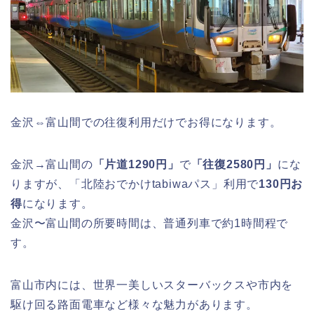
金沢⇔富山間での往復利用だけでお得になります。
金沢→富山間の
「片道1290円」
で
「往復2580円」
にな
りますが、「北陸おでかけtabiwaパス」利用で
130円お
得
になります。
金沢〜富山間の所要時間は、普通列車で約1時間程で
す。
富山市内には、世界一美しいスターバックスや市内を
駆け回る路面電車など様々な魅力があります。