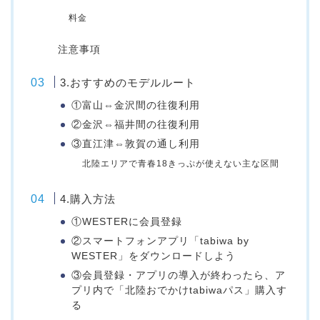
料金
注意事項
3.おすすめのモデルルート
①富山⇔金沢間の往復利用
②金沢⇔福井間の往復利用
③直江津⇔敦賀の通し利用
北陸エリアで青春18きっぷが使えない主な区間
4.購入方法
①WESTERに会員登録
②スマートフォンアプリ「tabiwa by
WESTER」をダウンロードしよう
③会員登録・アプリの導入が終わったら、ア
プリ内で「北陸おでかけtabiwaパス」購入す
る