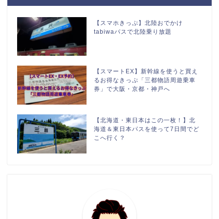
【スマホきっぷ】北陸おでかけ
tabiwaパスで北陸乗り放題
【スマートEX】新幹線を使うと買え
るお得なきっぷ「三都物語周遊乗車
券」で大阪・京都・神戸へ
【北海道・東日本はこの一枚！】北
海道＆東日本パスを使って7日間でど
こへ行く？