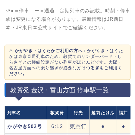
※●＝停車 ー＝通過 定期列車のみ記載。時刻・停車
駅は変更になる場合があります。最新情報はJR西日
本・JR東日本公式サイトでご確認ください。
⚠
かがやき・はくたかご利用の方へ：
かがやき・はくた
かは東京直通列車のため、敦賀でのサンダーバード・し
らさぎとの接続設定がない列車がほとんどです。大阪・
名古屋方面への乗り継ぎが必要な方は
つるぎをご利用く
ださい。
敦賀発 金沢・富山方面 停車駅一覧
列車名
敦賀発
行先
越前たけふ
福井
6:12
●
●
東京行
かがやき502号