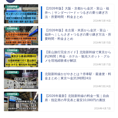
北陸新幹線
【2026年版】大阪・京都から金沢・富山・福
井へ｜サンダーバード＋つるぎの乗り継ぎ方
法・所要時間・料金まとめ
2026年5月14日
北陸新幹線
【2026年版】名古屋・米原から金沢・富山・
福井へ｜しらさぎ＋つるぎの乗り継ぎ方法・所
要時間・料金まとめ
2026年5月15日
北陸新幹線
【富山旅行完全ガイド】北陸新幹線で東京から
約2時間｜料金・ホテル・観光スポット・グル
メを現地経験者が解説
2026年5月17日
北陸新幹線
北陸新幹線かがやきとは？停車駅・最速便・料
金まとめ｜東京〜金沢2時間24分
2026年3月24日
北陸新幹線
【2026年最新】北陸新幹線の料金一覧｜自由
席・指定席の早見表と最安10,080円の裏技
2026年4月7日