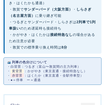
き・はくたかも通過）
・敦賀で
サンダーバード（大阪方面）
・
しらさぎ
（名古屋方面）
に乗り継ぎ可能
・つるぎとサンダーバード・しらさぎは
2列車で1列
車扱い
のため遅延時も接続待ち
・かがやき・はくたかは
接続特急なし
の場合がある
ため注意が必要
・敦賀での標準乗り換え時間は
8分
列車の色分けについて
・白背景：つるぎ（富山〜敦賀間の主力列車）
・
黄背景
：かがやき（東京直通・接続特急なし）
・
赤背景
：はくたか（東京直通・全駅停車型）
・●＝停車 ー＝通過