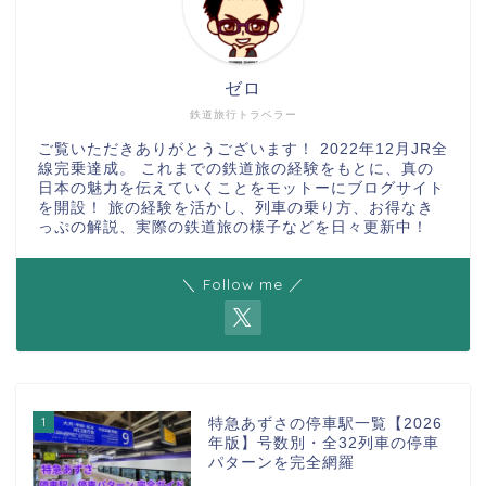
ゼロ
鉄道旅行トラベラー
ご覧いただきありがとうございます！ 2022年12月JR全
線完乗達成。 これまでの鉄道旅の経験をもとに、真の
日本の魅力を伝えていくことをモットーにブログサイト
を開設！ 旅の経験を活かし、列車の乗り方、お得なき
っぷの解説、実際の鉄道旅の様子などを日々更新中！
＼ Follow me ／
1
特急あずさの停車駅一覧【2026
年版】号数別・全32列車の停車
パターンを完全網羅