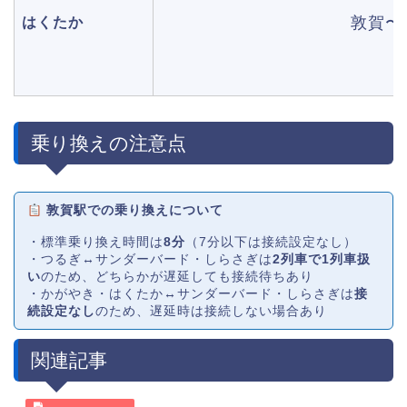
敦賀〜
はくたか
乗り換えの注意点
敦賀駅での乗り換えについて
・標準乗り換え時間は
8分
（7分以下は接続設定なし）
・つるぎ↔サンダーバード・しらさぎは
2列車で1列車扱
い
のため、どちらかが遅延しても接続待ちあり
・かがやき・はくたか↔サンダーバード・しらさぎは
接
続設定なし
のため、遅延時は接続しない場合あり
関連記事