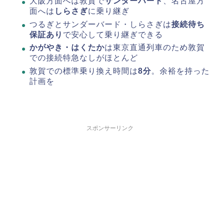
大阪方面へは敦賀で
サンダーバード
、名古屋方
面へは
しらさぎ
に乗り継ぎ
つるぎとサンダーバード・しらさぎは
接続待ち
保証あり
で安心して乗り継ぎできる
かがやき・はくたか
は東京直通列車のため敦賀
での接続特急なしがほとんど
敦賀での標準乗り換え時間は
8分
。余裕を持った
計画を
スポンサーリンク