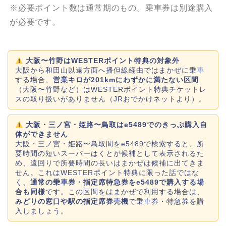
※必要ポイント数は通常期のもの。乗車券は別途購入
が必要です。
大阪〜竹野はWESTERポイント特典の対象外
大阪から和田山以遠方面へ播但線経由ではまかぜに乗車
する場合、
営業キロが201kmにわずかに満たない区間
（大阪〜竹野など）はWESTERポイント特典チケットレ
スの取り扱いがありません（JRおでかけネットより）。
大阪・三ノ宮・姫路〜鳥取はe5489でのきっぷ購入自
体ができません
大阪・三ノ宮・姫路〜鳥取間をe5489で検索すると、所
要時間の短いスーパーはくとが候補として表示されるた
め、遠回りで所要時間の長いはまかぜは候補に出てきま
せん。これはWESTERポイント特典に限った話ではな
く、
通常の乗車券・指定席特急券をe5489で購入する場
合も同様
です。この区間をはまかぜで利用する場合は、
みどりの窓口や駅の指定席券売機
で乗車券・特急券を購
入しましょう。