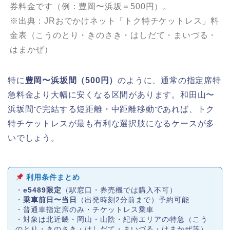
券料金です（例：豊岡〜浜坂＝500円）。
※出典：JRおでかけネット「トク特チケットレス」料
金表（こうのとり・きのさき・はしだて・まいづる・
はまかぜ）
特に
豊岡〜浜坂間（500円）
のように、通常の指定席特
急料金より大幅に安くなる区間があります。和田山〜
浜坂間で完結する短距離・中距離移動であれば、トク
特チケットレスが最も有利な選択肢になるケースが多
いでしょう。
利用条件まとめ
・
e5489限定
（駅窓口・券売機では購入不可）
・
乗車前日〜当日
（出発時刻2分前まで）予約可能
・普通車指定席のみ・チケットレス乗車
・対象は北近畿・岡山・山陰・紀南エリアの特急（こう
のとり・きのさき・はしだて・まいづる・はまかぜ等）