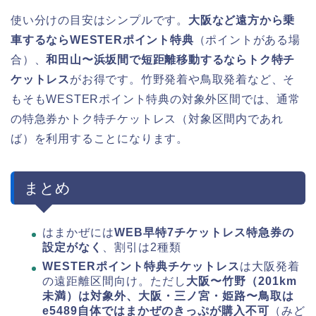
使い分けの目安はシンプルです。
大阪など遠方から乗
車するならWESTERポイント特典
（ポイントがある場
合）、
和田山〜浜坂間で短距離移動するならトク特チ
ケットレス
がお得です。竹野発着や鳥取発着など、そ
もそもWESTERポイント特典の対象外区間では、通常
の特急券かトク特チケットレス（対象区間内であれ
ば）を利用することになります。
まとめ
はまかぜには
WEB早特7チケットレス特急券の
設定がなく
、割引は2種類
WESTERポイント特典チケットレス
は大阪発着
の遠距離区間向け。ただし
大阪〜竹野（201km
未満）は対象外、大阪・三ノ宮・姫路〜鳥取は
e5489自体ではまかぜのきっぷが購入不可
（みど