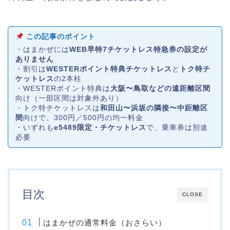
この記事のポイント
・はまかぜには
WEB早特7チケットレス特急券の設定が
ありません
・割引は
WESTERポイント特典チケットレス
と
トク特チ
ケットレス
の2本柱
・WESTERポイント特典は
大阪〜鳥取などの遠距離区間
向け（一部区間は対象外あり）
・トク特チケットレスは
和田山〜浜坂の隣接〜中距離区
間
向けで、300円／500円の均一料金
・いずれも
e5489限定・チケットレス
で、乗車券は別途
必要
目次
CLOSE
はまかぜの通常料金（おさらい）