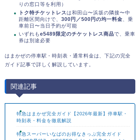
りの窓口等を利用）
トク特チケットレス
は和田山〜浜坂の隣接〜中
距離区間向けで、
300円／500円の均一料金
、乗
車前日〜当日予約が可能
いずれも
e5489限定のチケットレス商品
で、乗車
券は別途必要
はまかぜの停車駅・時刻表・通常料金は、下記の完全
ガイド記事で詳しく解説しています。
関連記事
特急はまかぜ完全ガイド【2026年最新】停車駅・
時刻表・料金を徹底解説
特急スーパーいなばのお得なきっぷ完全ガイド