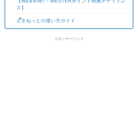
【WEB早特7・WESTERポイント特典チケットレ
ス】
えきねっとの使い方ガイド
スポンサーリンク