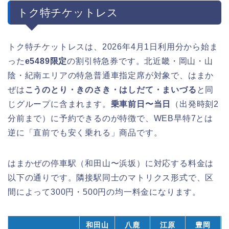
トク特チケットレス
トク特チケットレスは、2026年4月1日利用分から始ま
った
e5489限定
の割引特急券です。北近畿・岡山・山
陰・紀南エリアの特急普通車指定席が対象で、はまか
ぜは
こうのとり・きのさき・はしだて・まいづる
と同
じグループに含まれます。
乗車前日〜当日
（出発時刻2
分前まで）に予約できるのが特徴で、WEB早特7とは
逆に「直前でも安く乗れる」商品です。
はまかぜの停車駅（和田山〜浜坂）に対応する料金は
以下の通りです。隣接駅同士のマトリクス形式で、区
間によって300円・500円の均一料金になります。
和田山
八鹿
江原
豊岡