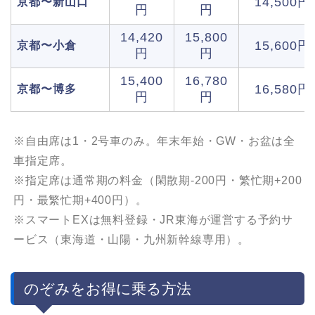
14,500円
京都〜新山口
円
円
14,420
15,800
15,600円
京都〜小倉
円
円
15,400
16,780
16,580円
京都〜博多
円
円
※自由席は1・2号車のみ。年末年始・GW・お盆は全
車指定席。
※指定席は通常期の料金（閑散期-200円・繁忙期+200
円・最繁忙期+400円）。
※スマートEXは無料登録・JR東海が運営する予約サ
ービス（東海道・山陽・九州新幹線専用）。
のぞみをお得に乗る方法