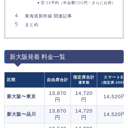
② EX予約（年会費1,100円・さらにお得）
東海道新幹線 関連記事
まとめ
新大阪発着 料金一覧
指定席合計
スマートEX
区間
自由席合計
通常期
（指定席-200円
13,870
14,720
14,520円
新大阪〜東京
円
円
13,870
14,720
14,520円
新大阪〜品川
円
円