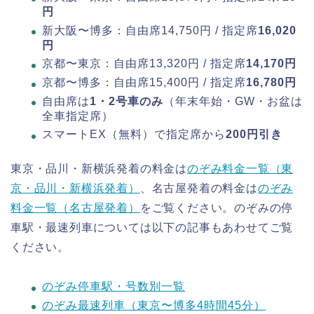
円
新大阪〜博多：自由席14,750円 / 指定席
16,020
円
京都〜東京：自由席13,320円 / 指定席
14,170円
京都〜博多：自由席15,400円 / 指定席
16,780円
自由席は
1・2号車のみ
（年末年始・GW・お盆は
全車指定席）
スマートEX（無料）で指定席から
200円引き
東京・品川・新横浜発着の料金は
のぞみ料金一覧（東
京・品川・新横浜発着）
、名古屋発着の料金は
のぞみ
料金一覧（名古屋発着）
をご覧ください。のぞみの停
車駅・最速列車については以下の記事もあわせてご覧
ください。
のぞみ停車駅・号数別一覧
のぞみ最速列車（東京〜博多4時間45分）