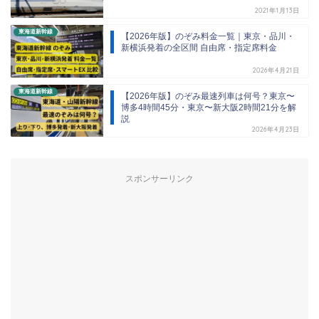
2021年1月13日
東海道新幹線
【2026年版】のぞみ料金一覧｜東京・品川・
新横浜発着の全区間 自由席・指定席料金
2026年4月21日
東海道新幹線
【2026年版】のぞみ最速列車は何号？東京〜
博多4時間45分・東京〜新大阪2時間21分を解
説
2026年4月23日
スポンサーリンク