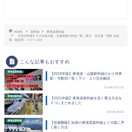
HOME
新幹線
東海道新幹線
【2026年版】のぞみ新大阪・京都発着の料金一覧｜東京・名古屋・博多 自由
席・指定席・スマートEX
こんな記事もおすすめ
東海道新幹線
【2026年版】東海道・山陽新幹線ひかり停車
駅・号数別一覧｜下り・上り完全解説
2026年4月27日
東海道新幹線
【2021年版】東海道新幹線を安く乗る方法を
５つにまとめました
2021年2月6日
東海道新幹線
【首都圏版】始発の東海道新幹線より大阪に早
く着く方法