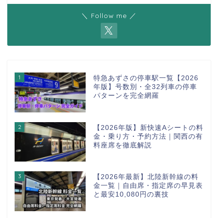
＼ Follow me ／
1
特急あずさの停車駅一覧【2026
年版】号数別・全32列車の停車
パターンを完全網羅
2
【2026年版】新快速Aシートの料
金・乗り方・予約方法｜関西の有
料座席を徹底解説
3
【2026年最新】北陸新幹線の料
金一覧｜自由席・指定席の早見表
と最安10,080円の裏技