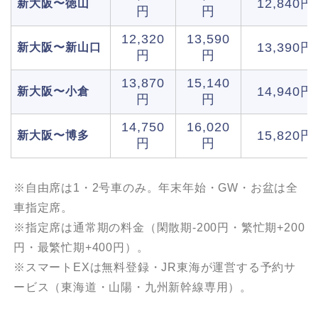
12,840円
新大阪〜徳山
円
円
12,320
13,590
13,390円
新大阪〜新山口
円
円
13,870
15,140
14,940円
新大阪〜小倉
円
円
14,750
16,020
15,820円
新大阪〜博多
円
円
※自由席は1・2号車のみ。年末年始・GW・お盆は全
車指定席。
※指定席は通常期の料金（閑散期-200円・繁忙期+200
円・最繁忙期+400円）。
※スマートEXは無料登録・JR東海が運営する予約サ
ービス（東海道・山陽・九州新幹線専用）。