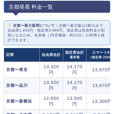
京都発着 料金一覧
京都〜新大阪間について：
京都〜新大阪は1駅のみで
自由席1,450円・指定席3,080円。指定席は特急料金が割
高になるため、在来線（JR京都線・約15分）の利用も検
討できます。
指定席合計
スマートEX
区間
自由席合計
通常期
（指定席-200円
13,320
14,170
13,970円
京都〜東京
円
円
13,320
14,170
13,970円
京都〜品川
円
円
12,650
13,500
13,300円
京都〜新横浜
円
円