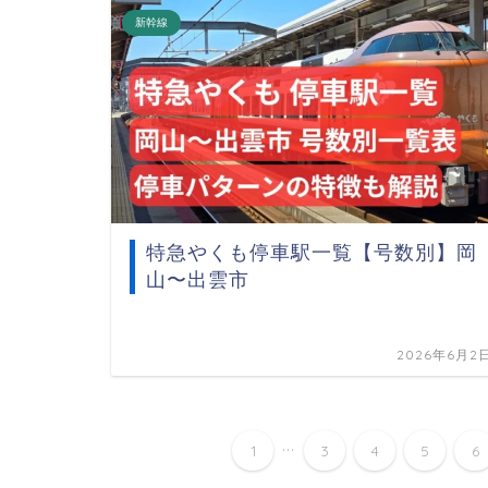
新幹線
特急やくも停車駅一覧【号数別】岡
山〜出雲市
2026年6月2
...
1
3
4
5
6