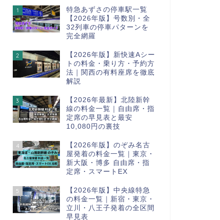
特急あずさの停車駅一覧
1
【2026年版】号数別・全
32列車の停車パターンを
完全網羅
【2026年版】新快速Aシー
2
トの料金・乗り方・予約方
法｜関西の有料座席を徹底
解説
【2026年最新】北陸新幹
3
線の料金一覧｜自由席・指
定席の早見表と最安
10,080円の裏技
【2026年版】のぞみ名古
4
屋発着の料金一覧｜東京・
新大阪・博多 自由席・指
定席・スマートEX
【2026年版】中央線特急
5
の料金一覧｜新宿・東京・
立川・八王子発着の全区間
早見表