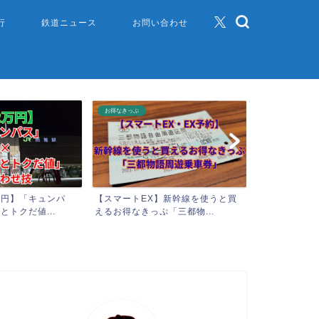
行
鉄道ニュース
お問い合わせ
お得なきっぷ
お得なきっぷ
万円】「キュンパ
【スマートEX】新幹線を使うと買
【2026年版
とトクだ値...
えるお得なきっぷ「三都物...
の使い方・お得