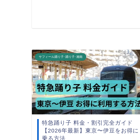
サフィール踊り子･踊り子･湘南
特急踊り子 料金・割引完全ガイド
【2026年最新】東京〜伊豆をお得に
乗る方法