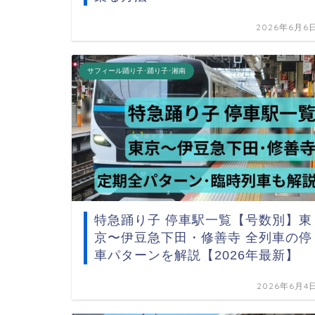
2026年6月6
サフィール踊り子･踊り子･湘南
特急踊り子 停車駅一覧【号数別】東
京〜伊豆急下田・修善寺 全列車の停
車パターンを解説【2026年最新】
2026年6月4