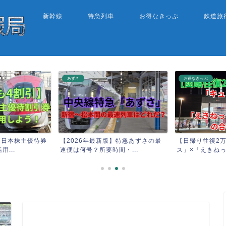
新幹線
特急列車
お得なきっぷ
鉄道旅
あずさ
お得なきっぷ
R東日本株主優待券
【2026年最新版】特急あずさの最
【日帰り往復2
...
速便は何号？所要時間・...
ス」×「えきねっ