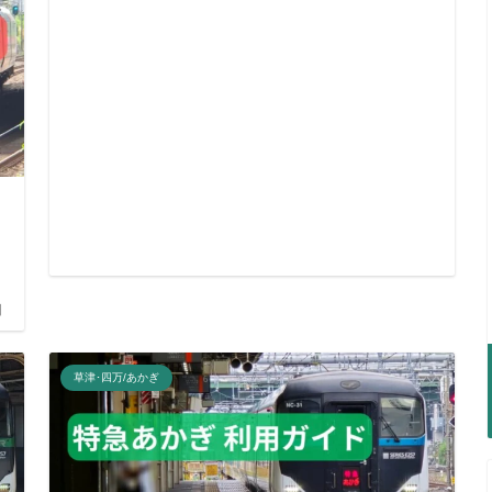
日
草津･四万/あかぎ