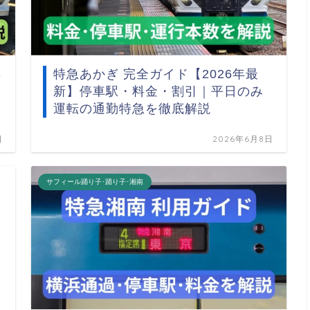
年
特急あかぎ 完全ガイド【2026年最
新】停車駅・料金・割引｜平日のみ
運転の通勤特急を徹底解説
日
2026年6月8日
サフィール踊り子･踊り子･湘南