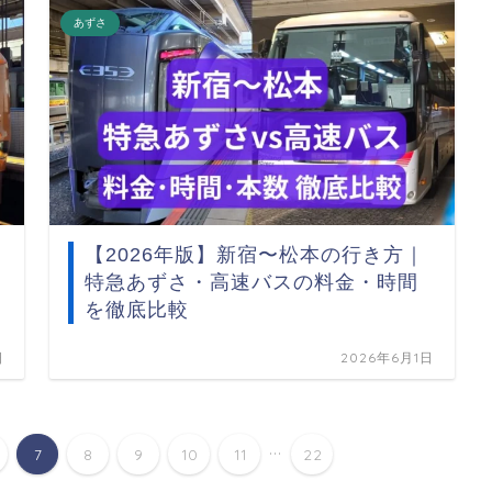
あずさ
【2026年版】新宿〜松本の行き方｜
特急あずさ・高速バスの料金・時間
を徹底比較
日
2026年6月1日
...
7
8
9
10
11
22