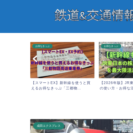
お得なきっぷ
お得なきっぷ
】「キュンパ
【スマートEX】新幹線を使うと買
【2026年版】J
だ値...
えるお得なきっぷ「三都物...
の使い方・お得な活用
成田エクスプレス